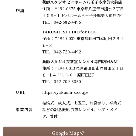
薬師スタジオ ビバホーム八王子多摩美大前店
住所：〒192-0375 東京都八王子市鑓水２丁目
店舗
１０８−１ ビバホーム八王子多摩美大前店2F
TEL：
042-682-4495
YAKUSHI STUDIO for DOG
住所：〒194-0032 東京都町田市本町田２９４
６−３
TEL：
042-720-4492
薬師スタジオ衣裳室 レンタル専門店M&M
住所：〒194-0013 東京都町田市原町田２丁目
６−１４ ドミトリー原町田2F
TEL：
042-709-5050
URL
https://yakushi-s.co.jp/
結婚式、成人式、七五三、お宮参り、卒業式
事業内容
などの記念撮影 衣裳レンタル、ヘア・メイ
ク、着付
Google Mapで