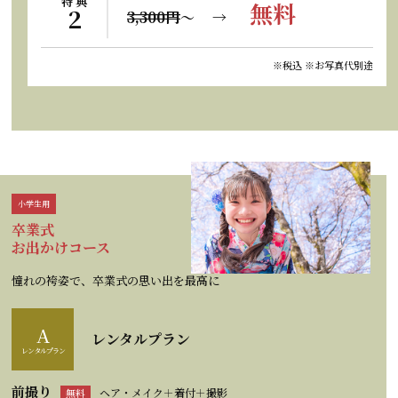
特 典
無料
2
3,300円
〜 →
※税込 ※お写真代別途
小学生用
卒業式
お出かけコース
憧れの袴姿で、卒業式の思い出を最高に
A
レンタルプラン
レンタルプラン
前撮り
ヘア・メイク＋着付＋撮影
無料