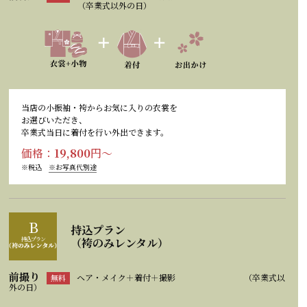
（卒業式以外の日）
当店の小振袖・袴からお気に入りの衣裳を
お選びいただき、
卒業式当日に着付を行い外出できます。
価格：
19,800
円～
※税込
※お写真代別途
B
持込プラン
持込プラン
（袴のみレンタル）
前撮り
ヘア・メイク＋着付＋撮影
（卒業式以
無料
外の日）