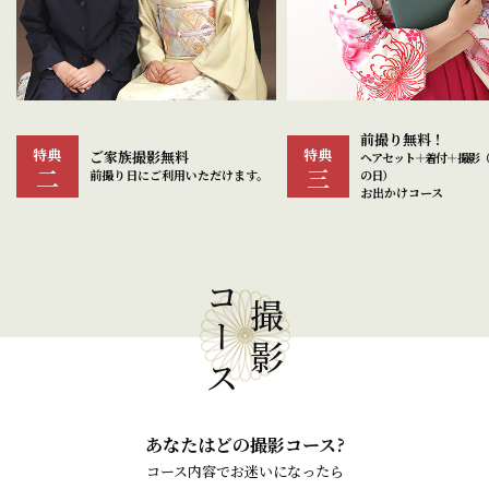
前撮り無料！
高校生割引
特典
特典
ヘアセット＋着付＋撮影（卒業式以外
3,000円OFF
三
四
の日）
レンタルお出かけコー
お出かけコース
コース
撮影
あなたはどの撮影コース?
コース内容でお迷いになったら