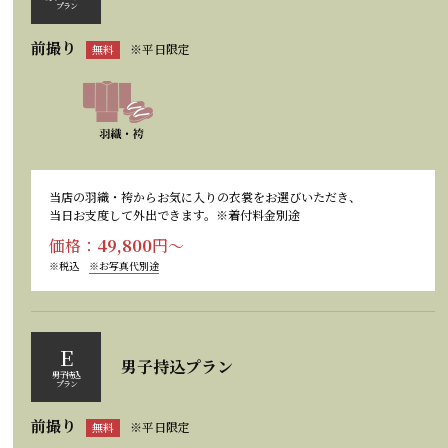
プラン
前撮り
※平日限定
無料
当店の羽織・袴からお気に入りの衣裳をお選びいただき、
当日お支度して外出できます。※着付料金別途
価格：
49,800
円〜
※税込
※お写真代別途
E
男子持込プラン
男子持込
プラン
前撮り
※平日限定
無料