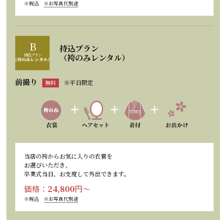
※税込
※お写真代別途
B
持込プラン
持込プラン
（袴のみレンタル）
前撮り
※平日限定
無料
当店の袴からお気に入りの衣裳を
お選びいただき、
卒業式当日、お支度して外出できます。
価格：
24,800
円〜
※税込
※お写真代別途