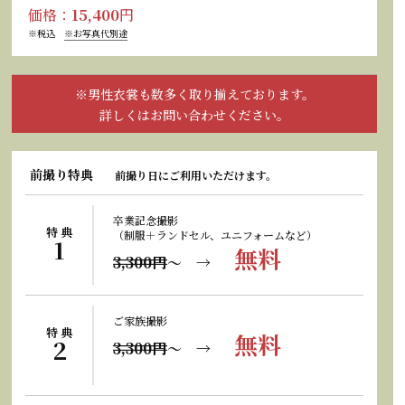
価格：
15,400
円
※税込
※お写真代別途
※男性衣裳も数多く取り揃えております。
詳しくはお問い合わせください。
前撮り特典
前撮り日にご利用いただけます。
卒業記念撮影
特 典
（制服＋ランドセル、ユニフォームなど）
1
無料
3,300円
〜 →
ご家族撮影
特 典
無料
2
3,300円
〜 →