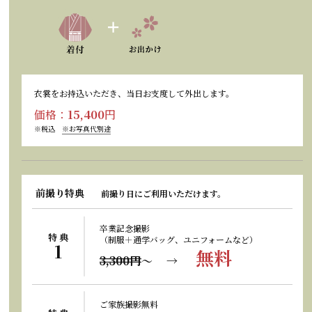
衣裳をお持込いただき、当日お支度して外出します。
価格：
15,400
円
※税込
※お写真代別途
前撮り特典
前撮り日にご利用いただけます。
卒業記念撮影
特 典
（制服＋通学バッグ、ユニフォームなど）
1
無料
3,300円
〜 →
ご家族撮影無料