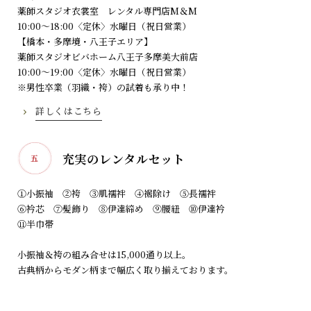
薬師スタジオ衣裳室 レンタル専門店M＆M
10:00～18:00〈定休〉水曜日（祝日営業）
【橋本・多摩境・八王子エリア】
薬師スタジオビバホーム八王子多摩美大前店
10:00～19:00〈定休〉水曜日（祝日営業）
※男性卒業（羽織・袴）の試着も承り中！
詳しくはこちら
充実のレンタルセット
五
①小振袖 ②袴 ③肌襦袢 ④裾除け ⑤長襦袢
⑥衿芯 ⑦髪飾り ⑧伊達締め ⑨腰紐 ⑩伊達衿
⑪半巾帯
小振袖＆袴の組み合せは15,000通り以上。
古典柄からモダン柄まで幅広く取り揃えております。