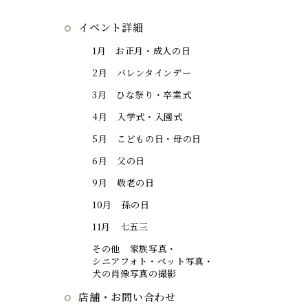
イベント詳細
1
月 お正月・成人の日
2
月 バレンタインデー
3
月 ひな祭り・卒業式
4
月 入学式・入園式
5
月 こどもの日・母の日
6
月 父の日
9
月 敬老の日
10
月 孫の日
11
月 七五三
その他 家族写真・
シニアフォト・ペット写真・
犬の肖像写真の撮影
店舗・お問い合わせ